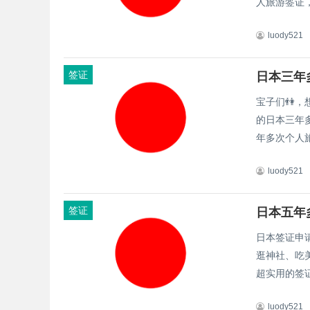
人旅游签证，
luody521
签证
日本三年
宝子们👫
的日本三年多
年多次个人旅
luody521
签证
日本五年
日本签证申
逛神社、吃美
超实用的签证
luody521