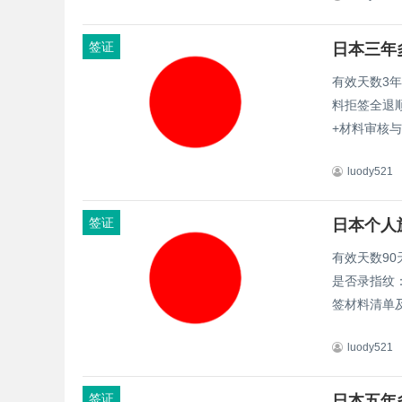
签证
日本三年
有效天数3
料拒签全退
+材料审核与
luody521
签证
日本个人
有效天数90
是否录指纹
签材料清单及
luody521
签证
日本五年